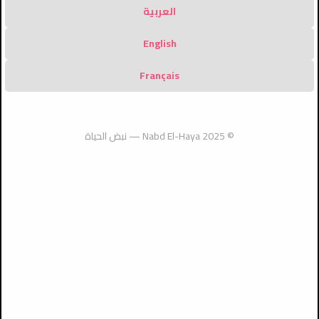
العربية
English
Français
في مقابلته العامة مع
الكاردينال بيتسابالا:
ضمن خطة استهداف
الله يَعرفُ إيماني...
المؤمنين البابا لاوُن
المسيحيون سئموا الشدّ
المخيمات: عملية
فلماذا أُعلِنُه؟
الرابع عشر يواصل
والجذب في المفاوضات
عسكرية واسعة في مخيم
© 2025 Nabd El-Haya — نبض الحياة
الحديث عن الدستور في
ويريدون السلام
قلنديا
الليتورجيا المقدسة
مسلطا الضوء على صلاة
الكنيسة
الأحدث
أكثر من 350 مشاركًا ومشاركة يتخرّجون من
مركز التنشئة الروحية في فلسطين
2026-08-05