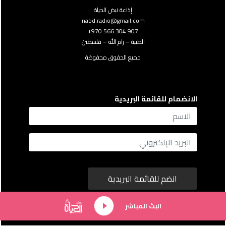
إذاعة نبض الحياة
nabd.radio@gmail.com
907 304 566 970+
الطيبة – رام الله – فلسطين
جميع الحقوق محفوظة
الانضمام للقائمة البريدية
name
Email
انضم للقائمة البريدية
البث المباشر