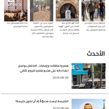
تصعيد جديد في الطيبة: مستوطنون
المطران زيدان: لنصلِّ من
البابا لاوُن الرابع عشر
تصعيد جديد في الطيبة:
تراث لبنان وفلسطين تحت
يقتحمون أرض ومنزل عائلة مسيحية
أجل نجاح المفاوضات
للشباب في أسيزي: "أوروبا
مستوطنون يقتحمون
حماية اليونسكو
وتحقيق السلام في غزة
والعالم يبحثان اليوم عن
أرض ومنزل عائلة مسيحية
قديسين جُدد فيكم"
ويهددون متضامنين خلال
ويهددون متضامنين خلال زيارة
زيارة ميدانية
2026-08-06
ميدانية
الأحدث
2026-08-06
هدم واعتقالات وإصابات.. الاحتلال يواصل
اعتداءاته على مخيم قلنديا لليوم الثاني
2026-08-06
الكنيسة ليست مدعوّةً إلا أن تكون كنيسة!
2026-08-06