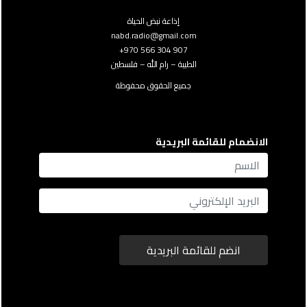
إذاعة نبض الحياة
nabd.radio@gmail.com
907 304 566 970+
الطيبة – رام الله – فلسطين
جميع الحقوق محفوظة
الانضمام للقائمة البريدية
name
Email
انضم للقائمة البريدية