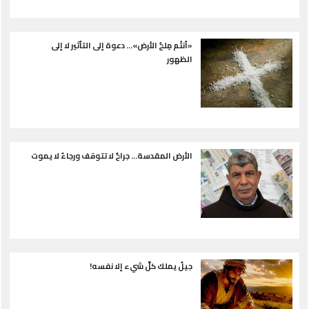
«أنتُم مِلحُ الأرض»… دعوة إلى التأثير لا إلى
الظهور
الأرض المقدسة... جراحٌ لا تتوقف ورجاءٌ لا يموت
جيلٌ يملك كلَّ شيء إلا نفسه!