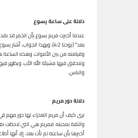
دلالة على ساعة يسوع
عندما أخبرت مريم يسوع بأن الخمر قد نفدت، 
بعد
"
(يوحنا 4:2)
. وبهذا الجواب، أشار يس
وقيامته من بين الأموات. وهذه الساعة ه
وتتحقق فيها مشيئة الله الأب. ويظهر فيها
والناس
.
دلالة دور مريم
نرى كيف أن مريم العذراء لها دور مهم في
والثقة بمحبته. فمريم هي التي لاحظت نف