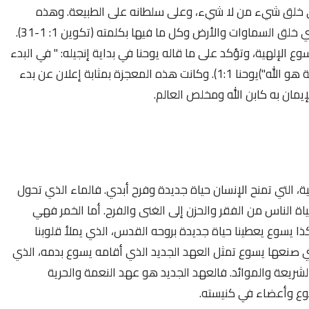
 خلق شيء من لا شيء، وعلى سلطانه على الطبيعة. وهذه
القدرة والسلطان هما من صفات الله، الذي خلق السماوات والأرض وكل ما فيها بكلمته (تكوين 1: 1-31).
 الإلهية، وتؤكد على ما قاله يوحنا في بداية إنجيله: " في البدء
 هو الله"
)
يوحنا 1:1
). وكانت
هذه المعجزة بمثابة إعلان عن بدء
إيمان به كابن الله ومخلص العالم.
، التي تمنح الإنسان حياة جديدة وفرح أبدي. فالماء الذي تحول
ياة الناس من الفقر والحزن إلى الغنى والفرح. أما الخمر فهي
ذا يسوع يعطينا حياة جديدة بروحه القدس، الذي يملأ قلوبنا
لتي صنعها يسوع تمثل العهد الجديد الذي أقامه يسوع بدمه، الذي
لشريعة والموائد. فالعهد الجديد هو عهد النعمة والحرية
يسوع وأعضاء في كنيسته.