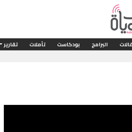
الات
البرامج
بودكاست
تأملات
تقارير