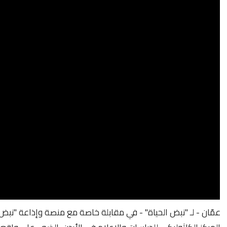
عمّان - لـ "نبض الحياة" - في مقابلة خاصة مع منصة وإذاعة "نبض ا