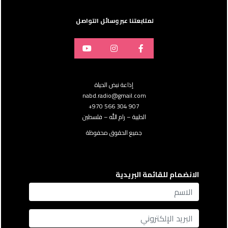
لمتابعتنا عبر وسائل التواصل
إذاعة نبض الحياة
nabd.radio@gmail.com
907 304 566 970+
الطيبة – رام الله – فلسطين
جميع الحقوق محفوظة
الانضمام للقائمة البريدية
name
Email