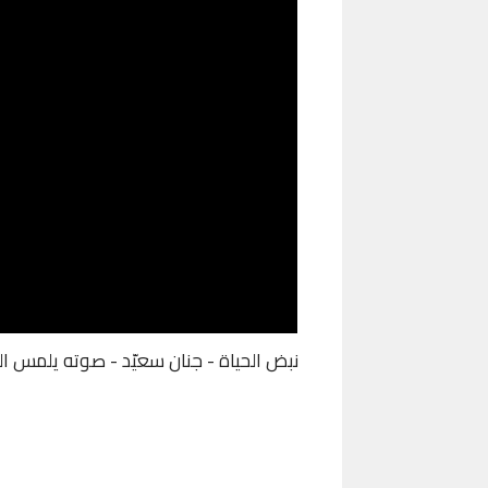
نبض الحياة - جنان سعيّد - صوته يلمس الق