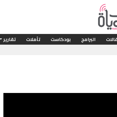
الات
البرامج
بودكاست
تأملات
تقارير