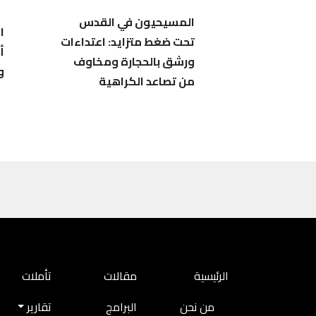
المسيحيون في القدس
ا
تحت ضغط متزايد: اعتداءات
أ
ورشق بالحجارة ومخاوف
و
من تصاعد الكراهية
MAIN NAVIGATION
الرئيسية
مقالات
تأملات
من نحن
البرامج
تقارير