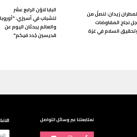
البابا لاوُن الرابع عشر
لمطران زيدان: لنصلِّ من
للشباب في أسيزي: "أوروبا
جل نجاح المفاوضات
والعالم يبحثان اليوم عن
تحقيق السلام في غزة
قديسين جُدد فيكم"
لمتابعتنا عبر وسائل التواصل
الانض
name