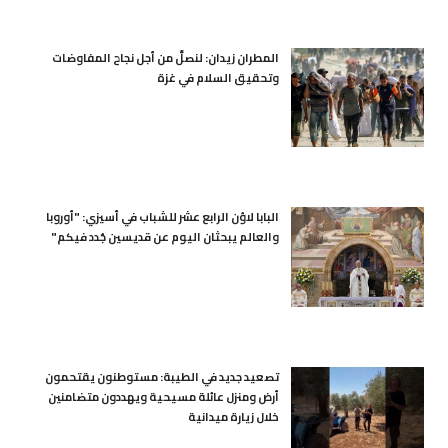
المطران زيدان: لنصلِّ من أجل نجاح المفاوضات
وتحقيق السلام في غزة
البابا لاوُن الرابع عشر للشباب في أسيزي: "أوروبا
والعالم يبحثان اليوم عن قديسين جُدد فيكم"
تصعيد جديد في الطيبة: مستوطنون يقتحمون
أرض ومنزل عائلة مسيحية ويهددون متضامنين
خلال زيارة ميدانية