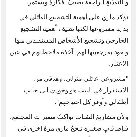
وبالتغذيةِ الراجعة يضيفُ أفكارهُ ويستمر.
تؤكد ماري على أهمية التشجييع العائلي في
بداية مشروعها لكنها تضيف أهمية التشجيع
الخارجي وتشجيع الأشخاص المستفيدين منها
وتعود بمرجعيتها لهم، آخذة ملاحظاتهم في عين
الاعتبار
.
"مشروعي عائلي منزلي، وهدفي من
الاستقرار في البيت هو وجودي الى جانب
أطفالي وأوفر كل احتياجهم".
ولأن مشاريعَ الشباب تواكبُ متغيراتِ المجتمع،
فبإضافاتٍ صغيرة تنجحُ ماري مرةً أخرى في