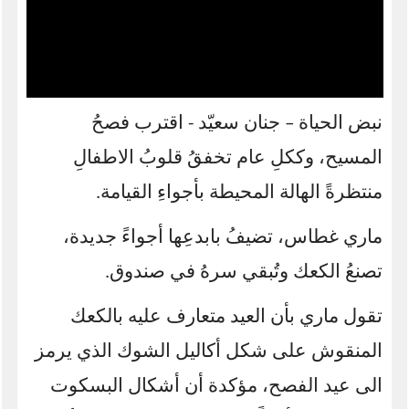
نبض الحياة – جنان سعيّد - اقترب فصحُ
المسيح، وككلِ عام تخفقُ قلوبُ الاطفالِ
منتظرةً الهالة المحيطة بأجواءِ القيامة.
ماري غطاس، تضيفُ بابدعِها أجواءً جديدة،
تصنعُ الكعك وتُبقي سرهُ في صندوق.
تقول ماري بأن العيد متعارف عليه بالكعك
المنقوش على شكل أكاليل الشوك الذي يرمز
الى عيد الفصح، مؤكدة أن أشكال البسكوت