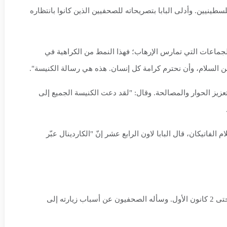
لسطينيين. وأدلى البابا بتصريحاته للصحفيين الذين كانوا بانتظاره
 الجماعات التي تمارس الإرهاب؛ فهذا النمط من الكراهية في
علن السلام، وأن نحترم كرامة كل إنسان. هذه هي رسالة الكنيسة".
تعزيز الحوار والمصالحة. وقال: "لقد دعت الكنيسة الجميع إلى
الفاتيكان، قال البابا لاون الرابع عشر إنّ "الكاردينال عبّر
أعلن الكرسي الرسولي، أمس الثلاثاء، رسميًا عن أول زيارة رسولية للبابا لاون الرابع عشر إلى تركيا ولبنان، والمقرّرة من 27 تشرين الثاني حتى 2 كانون الأول. وسأله الصحفيون عن أسباب زيارته إلى