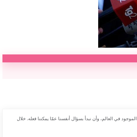
م إرهابي. علينا أن نفكر في كمّ الكراهية الموجود في العالم، وأن نبدأ بسؤال أنفسنا عمّا يمكننا فعله. خلال