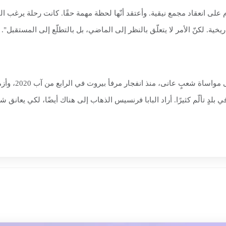
البابا لاون: "إنّ الرحلة إلى تركيا تأتي بمناسبة مرور 1700 عام على انعقاد مجمع نيقية. وأعتقد أنّها لحظة
خية. لكنّ الأمر لا يتعلّق بالنظر إلى الماضي، بل بالتطلّع إلى المستقبل".
وحول زيارته إلى
 تألّم كثيرًا. أراد البابا فرنسيس الذهاب إلى هناك أيضًا، لكي يعانق شعب