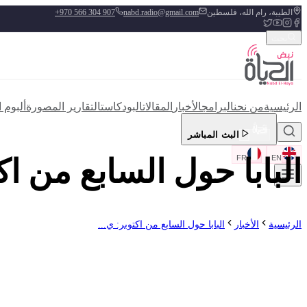
الطيبة، رام الله، فلسطين
nabd.radio@gmail.com
+970 566 304 907
بحث
الرئيسية
من نحن
البرامج
الأخبار
المقالات
البودكاست
التقارير المصورة
ألبوم 
البث المباشر
EN
FR
البابا حول السابع من اك
الرئيسية
الأخبار
البابا حول السابع من اكتوبر: ي...