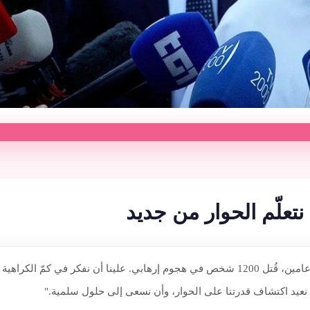
نتعلّم الحوار من جديد
قال البابا لاون الرابع عشر: "لقد كانت سنتان مؤلمتان للغاية. قبل عامين، قُتل 1200 شخص في هجو