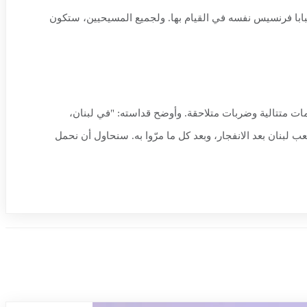
 مهمة حقًا. كانت رحلة يرغب البابا فرنسيس نفسه في القيام بها. ولجميع المسيحيين، ستكون
 لبنان، قال البابا لاون إنها تهدف قبل كل شيء إلى مواساة شعبٍ عانى، منذ انفجار مرفأ بيروت في الرابع من آب 2020، وأزمات متتالية وضربات متلاحقة. وأوضح قداسته: "في لبنان،
 لبنان بعد الانفجار، وبعد كل ما مرّوا به. سنحاول أن نحمل