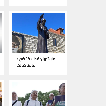
مار شربل: قداسة تضيء
عالمًا ضائعًا