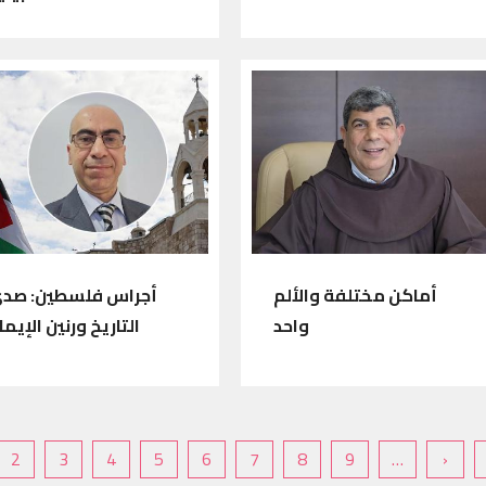
أماكن مختلفة والألم
أجراس فلسطين: صد
واحد
التاريخ ورنين الإيما
Page suivan
Derni
2
3
4
5
6
7
8
9
…
›