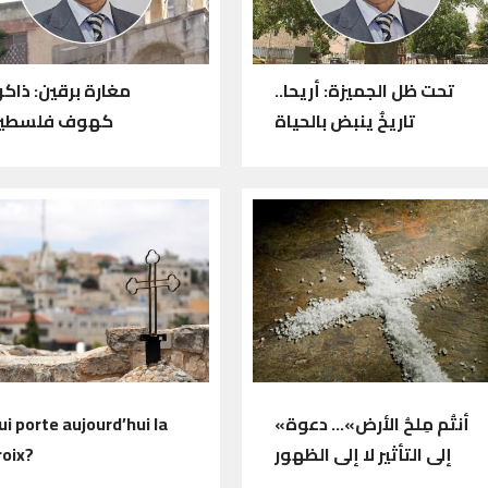
تحت ظل الجميزة: أريحا..
مغارة برقين: ذاكر
تاريخٌ ينبض بالحياة
كهوف فلسطي
«أنتُم مِلحُ الأرض»… دعوة
ui porte aujourd’hui la
إلى التأثير لا إلى الظهور
roix?