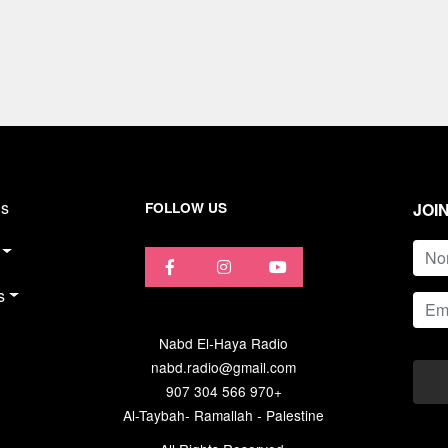
ns
FOLLOW US
JOI
name
s
Email
Nabd El-Haya Radio
nabd.radio@gmail.com
907 304 566 970+
Al-Taybah- Ramallah - Palestine