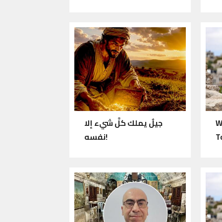
W
جيلٌ يملك كلَّ شيء إلا
T
نفسه!