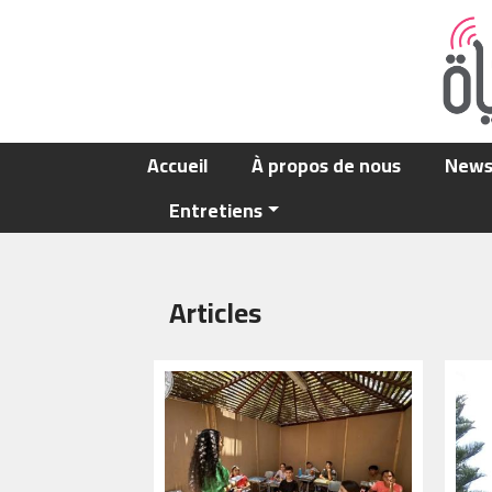
Aller au contenu principal
Main navigation
Accueil
À propos de nous
New
Entretiens
Articles