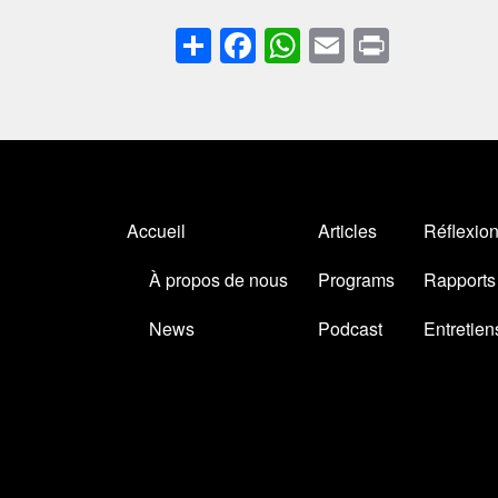
Share
Facebook
WhatsApp
Email
Print
MAIN NAVIGATION
Accueil
Articles
Réflexio
À propos de nous
Programs
Rapports
News
Podcast
Entretien