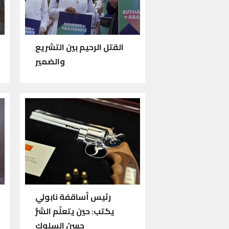
القتل الرحيم بين التشريع
والضمير
رئيس أساقفة نابولي
يكتب: حين يتعلّم الشرُّ
حسنَ السلوك