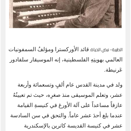
الطيبة- نبض الحياة:
قائد الأوركسترا ومؤلفُ السمفونيات
العالمي بهويتِهِ الفلسطينية، إنه الموسيقار سلفادور
عَرنيطة
.
ولد في مدينة القدس عام ألفٍ وتسعمائة وأربعة
عشر، وتعلم الموسيقى منذ صغرِه، حيث تم تعيينُهُ
عازفاً مساعداً على آلة الأورغ في كنيسةِ القيامة
عندما بلغ أحدَ عشر عاماً. والتحق في سن السادسة
عشر في كنيسة القديسة كاترين بالإسكندرية