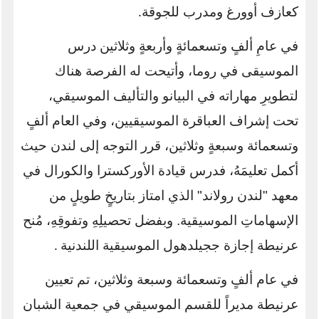
كعازف أوورغ ومدرب للجوقة
.
في عامِ ألفٍ وتسعمائةٍ وأربعةٍ وثلاثين درس
الموسيقى في روما، وأتيحت له الفرصة هناك
لتطويرِ مهاراته في البيانو والتأليف الموسيقي،
تحت إشراف العباقرة الموسيقيين، وفي العام ألفٍ
وتسعمائة وسبعةٍ وثلاثين، قرر التوجه إلى لندن حيث
أكمل تعليمَهُ، فدرس قيادة الأوركسترا والكورال في
معهد "لندن رولاند" الذي امتاز بتاريخٍ طويلٍ من
الإسهاماتِ الموسيقية. وبفضل تحصيلِهِ وتفوقِهِ، مُنح
عرنيطة إجازة ججيلدهول الموسيقية اللندنية
.
في عام ألفٍ وتسعمائة وسبعة وثلاثين، تم تعيين
عرنيطة مديراً للقسم الموسيقي في جمعية الشبان